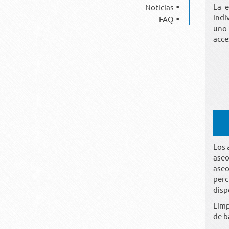
La e
Noticias
indi
FAQ
uno 
acce
Los 
aseo
aseo
perc
disp
Limp
de b