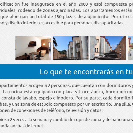
dificación fue inaugurada en el año 2003 y está compuesta p
viduales, rodeado de zonas ajardinadas. Los apartamentos están
que albergan un total de 150 plazas de alojamiento. Por otro l
so y diseño interior es accesible para personas discapacitadas.
Lo que te encontrarás en t
apartamentos acogen a 2 personas, que cuentan con dormitorios y
. La cocina está equipada con placa vitrocerámica, horno micro
 consta de lavabo, espejo e inodoro. Por su parte, cada dormitor
has, y una zona de estudio compuesto por un escritorio, una silla,
onen de conexiones de teléfono, televisión y datos.
ieza 2 veces a la semana y cambio de ropa de cama y de baño una 
anda ancha a Internet.