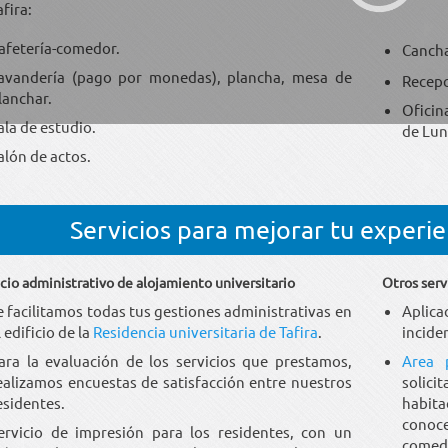
afira:
afetería-comedor.
Cancha
avandería (pago por monedas), plancha, mesa de
Recepc
lanchar.
Oficin
ala de estudio.
de Lune
alón de actos.
Servicios para mejorar tu experi
icio administrativo de alojamiento universitario
Otros serv
e facilitamos todas tus gestiones administrativas en
Apli
l edificio de la
Residencia universitaria de Tafira
.
inciden
ara la evaluación de los servicios que prestamos,
Area 
ealizamos encuestas de satisfacción entre nuestros
solici
esidentes.
habita
conoc
ervicio de impresión para los residentes, con un
comed