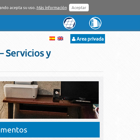
gando acepta su uso.
Más información
Aceptar
Area privada
 Servicios y
tamentos