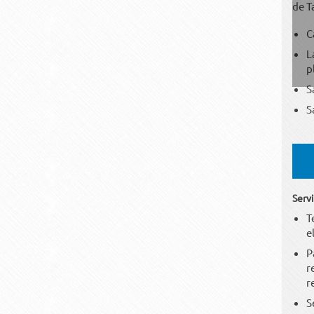
de T
C
L
p
S
S
Serv
T
e
P
r
r
S